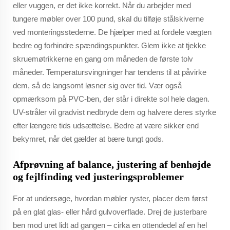
eller vuggen, er det ikke korrekt. Når du arbejder med
tungere møbler over 100 pund, skal du tilføje stålskiverne
ved monteringsstederne. De hjælper med at fordele vægten
bedre og forhindre spændingspunkter. Glem ikke at tjekke
skruemøtrikkerne en gang om måneden de første tolv
måneder. Temperatursvingninger har tendens til at påvirke
dem, så de langsomt løsner sig over tid. Vær også
opmærksom på PVC-ben, der står i direkte sol hele dagen.
UV-stråler vil gradvist nedbryde dem og halvere deres styrke
efter længere tids udsættelse. Bedre at være sikker end
bekymret, når det gælder at bære tungt gods.
Afprøvning af balance, justering af benhøjde
og fejlfinding ved justeringsproblemer
For at undersøge, hvordan møbler ryster, placer dem først
på en glat glas- eller hård gulvoverflade. Drej de justerbare
ben mod uret lidt ad gangen – cirka en ottendedel af en hel