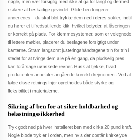
nøgle, men vær forsigtig med ikke at gå for langt og dermed
risikere at beskadige gevindet. Glide-ben fungerer
anderledes – du skal blot trykke dem ned i deres sokler, indtil
du hører et tilfredsstillende klik, hvilket betyder, at låseringen
er korrekt på plads. For klemmesystemer, som er velegnede
til lettere møbler, placerer du beslagene forsigtigt under
kanterne. Stram langsomt justeringshåndtagene trin for trin i
stedet for at tvinge dem alle på én gang, da pludselig pres
kan forårsage uønskede revner. Husk at tjekke, hvad
producenten anbefaler angående korrekt drejmoment. Ved at
følge disse retningslinjer opretholdes både styrke og
fleksibilitet i materialerne.
Sikring af ben for at sikre holdbarhed og
belastningssikkerhed
Tryk godt ned på hver installeret ben med cirka 20 pund kraft.
Nogle bløde tryk er i orden, men hvis der opstår knirkelyde