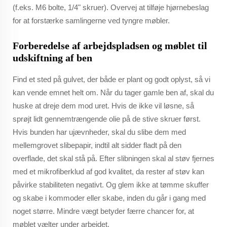
(f.eks. M6 bolte, 1/4" skruer). Overvej at tilføje hjørnebeslag
for at forstærke samlingerne ved tyngre møbler.
Forberedelse af arbejdspladsen og møblet til
udskiftning af ben
Find et sted på gulvet, der både er plant og godt oplyst, så vi
kan vende emnet helt om. Når du tager gamle ben af, skal du
huske at dreje dem mod uret. Hvis de ikke vil løsne, så
sprøjt lidt gennemtrængende olie på de stive skruer først.
Hvis bunden har ujævnheder, skal du slibe dem med
mellemgrovet slibepapir, indtil alt sidder fladt på den
overflade, det skal stå på. Efter slibningen skal al støv fjernes
med et mikrofiberklud af god kvalitet, da rester af støv kan
påvirke stabiliteten negativt. Og glem ikke at tømme skuffer
og skabe i kommoder eller skabe, inden du går i gang med
noget større. Mindre vægt betyder færre chancer for, at
møblet vælter under arbejdet.