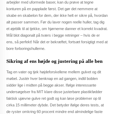
arbejder med uformede baser, kan du prøve at tegne
konturen på en papplade først. Det gør det nemmere at
skabe en skabelon for dem, der ikke helt er sikre på, hvordan
alt passer sammen. Før du laver nogen reelle huller, tag dig
et øjeblik til at tjekke, om hjørnerne danner et korrekt kvadrat.
Mål blot diagonalt på tværs i begge retninger – hvis de er
ens, så perfekt! Når det er bekræftet, fortsæt forsigtigt med at
bore forboringshullerne.
Sikring af ens højde og justering på alle ben
Tag en vater og tjek højdeforskellene mellem gulvet og dit
møbel. Justér hver benknap en ad gangen, indtil boblen
sidder lige i midten på begge akser. Ifølge interessante
undersøgelser fra MIT klare disse justerbare plastikfødder
faktisk ujævne gulve ret godt og kan løse problemer op til
cirka 15 millimeter dybde. Det betyder ifølge deres tests, at
de ryster omkring 60 procent mindre end almindelige faste