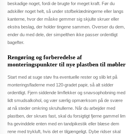
beskadige noget, fordi de brugte for meget kraft. Før du
adskiller noget helt, så under stofbeklædningerne eller langs
kanterne, hvor der måske gemmer sig skjulte skruer eller
ekstra beslag, der holder tingene sammen. Overser du dem,
ender du med dele, der simpelthen ikke passer ordentligt
bagefter.
Rengøring og forberedelse af
monteringspunkter til nye plastben til møbler
Start med at suge støv fra eventuelle rester og slib let på
monteringsfladerne med 120-gradet papir, så alt sidder
ordentligt. Fjern siddende limflekker og snavsophobning med
lidt smudsalkohol, og vær særlig opmærksom på de svære
at nå steder omkring skruhullerne. Når du arbejder med
plastben, der skrues fast, skal du forsigtigt fjerne gammel lim
fra gevinddele enten med en tandpikestik eller blæse dem
rene med trykluft, hvis det er tilgængeligt. Dybe ridser skal