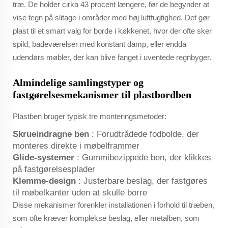
træ. De holder cirka 43 procent længere, før de begynder at
vise tegn på slitage i områder med høj luftfugtighed. Det gør
plast til et smart valg for borde i køkkenet, hvor der ofte sker
spild, badeværelser med konstant damp, eller endda
udendørs møbler, der kan blive fanget i uventede regnbyger.
Almindelige samlingstyper og
fastgørelsesmekanismer til plastbordben
Plastben bruger typisk tre monteringsmetoder:
Skrueindragne ben
: Forudtrådede fodbolde, der
monteres direkte i møbelframmer
Glide-systemer
: Gummibezippede ben, der klikkes
på fastgørelsesplader
Klemme-design
: Justerbare beslag, der fastgøres
til møbelkanter uden at skulle borre
Disse mekanismer forenkler installationen i forhold til træben,
som ofte kræver komplekse beslag, eller metalben, som