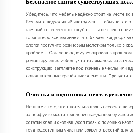
Безопасное снятие существующих ноже
Убедитесь, что мебель надёжно стоит на месте во 
Возьмите подходящий инструмент — обычно это от
гаечный ключ или плоскогубцы — и не спеша сними
торопитесь: все мы знаем, что бывает, когда срыв
слегка постучите резиновым молотком только в кр
проблемы. Согласно одному из опросов в прошлом 
ремонтирующих мебель, что-то ломалось из-за чре
конструкцию, загляните под тканевые чехлы или в
дополнительные крепёжные элементы. Пропустите и
Очистка и подготовка точек креплени
Начните с того, что тщательно пропылесосьте повер
зашлифуйте места крепления наждачной бумагой зе
остатки клея и скопившуюся грязь с помощью изоп
труднодоступным участкам вокруг отверстий для в