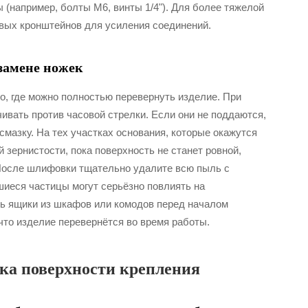
 (например, болты М6, винты 1/4"). Для более тяжелой
вых кронштейнов для усиления соединений.
 замене ножек
о, где можно полностью перевернуть изделие. При
чивать против часовой стрелки. Если они не поддаются,
мазку. На тех участках основания, которые окажутся
зернистости, пока поверхность не станет ровной,
 После шлифовки тщательно удалите всю пыль с
иеся частицы могут серьёзно повлиять на
ть ящики из шкафов или комодов перед началом
то изделие перевернётся во время работы.
вка поверхности крепления