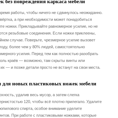
к без повреждения каркаса мебели
время работы, чтобы ничего не сдвинулось неожиданно.
вёртка, а при необходимости может понадобиться
те ножки. Прикладывайте равномерное усилие, но не
аются резьбовые соединения. Если ножки приклеены,
айнем случае. Поверьте, чрезмерное усилие вызовет
году, более чем у 80% людей, самостоятельно
змерного усилия. Перед тем как полностью разобрать
доль краёв — возможно, там скрыты винты или
х — и позже детали просто не встанут на свои места.
я для новых пластиковых ножек мебели
хность, удалив весь мусор, а затем слегка
рнистостью 120, чтобы всё плотно прилегало. Удалите
ропилового спирта, особое внимание уделите
интов. При работе с пластиковыми ножками, которые