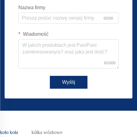
Nazwa firmy
0/200
Wiadomość
0/1000
Wyślij
koło koła
kółka wózkowe