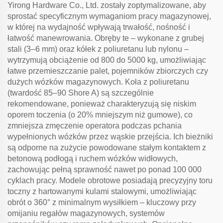
Yirong Hardware Co., Ltd. zostały zoptymalizowane, aby
sprostać specyficznym wymaganiom pracy magazynowej,
w której na wydajność wpływają trwałość, nośność i
łatwość manewrowania. Obręby te – wykonane z grubej
stali (3–6 mm) oraz kółek z poliuretanu lub nylonu –
wytrzymują obciążenie od 800 do 5000 kg, umożliwiając
łatwe przemieszczanie palet, pojemników zbiorczych czy
dużych wózków magazynowych. Koła z poliuretanu
(twardość 85–90 Shore A) są szczególnie
rekomendowane, ponieważ charakteryzują się niskim
oporem toczenia (o 20% mniejszym niż gumowe), co
zmniejsza zmęczenie operatora podczas pchania
wypełnionych wózków przez wąskie przejścia. Ich bieżniki
są odporne na zużycie powodowane stałym kontaktem z
betonową podłogą i ruchem wózków widłowych,
zachowując pełną sprawność nawet po ponad 100 000
cyklach pracy. Modele obrotowe posiadają precyzyjny toru
toczny z hartowanymi kulami stalowymi, umożliwiając
obrót o 360° z minimalnym wysiłkiem – kluczowy przy
omijaniu regałów magazynowych, systemów