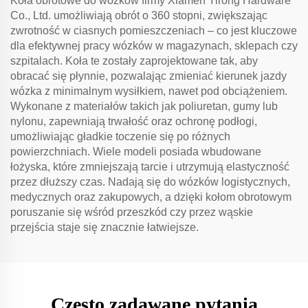
Koła obrotowe do wózków firmy Xiamen Yirong Hardware
Co., Ltd. umożliwiają obrót o 360 stopni, zwiększając
zwrotność w ciasnych pomieszczeniach – co jest kluczowe
dla efektywnej pracy wózków w magazynach, sklepach czy
szpitalach. Koła te zostały zaprojektowane tak, aby
obracać się płynnie, pozwalając zmieniać kierunek jazdy
wózka z minimalnym wysiłkiem, nawet pod obciążeniem.
Wykonane z materiałów takich jak poliuretan, gumy lub
nylonu, zapewniają trwałość oraz ochronę podłogi,
umożliwiając gładkie toczenie się po różnych
powierzchniach. Wiele modeli posiada wbudowane
łożyska, które zmniejszają tarcie i utrzymują elastyczność
przez dłuższy czas. Nadają się do wózków logistycznych,
medycznych oraz zakupowych, a dzięki kołom obrotowym
poruszanie się wśród przeszkód czy przez wąskie
przejścia staje się znacznie łatwiejsze.
Często zadawane pytania