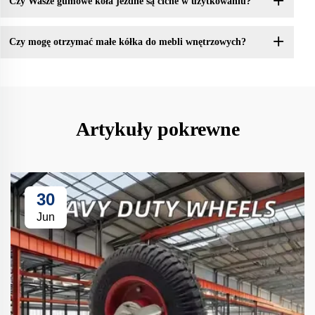
Czy Wasze gumowe koła jezdne są ciche w użytkowaniu?
Czy mogę otrzymać małe kółka do mebli wnętrzowych?
Artykuły pokrewne
30
Jun