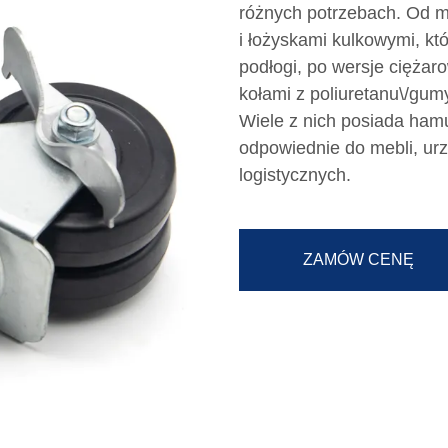
różnych potrzebach. Od 
i łożyskami kulkowymi, kt
podłogi, po wersje cięża
kołami z poliuretanu\/gu
Wiele z nich posiada ham
odpowiednie do mebli, u
logistycznych.
ZAMÓW CENĘ