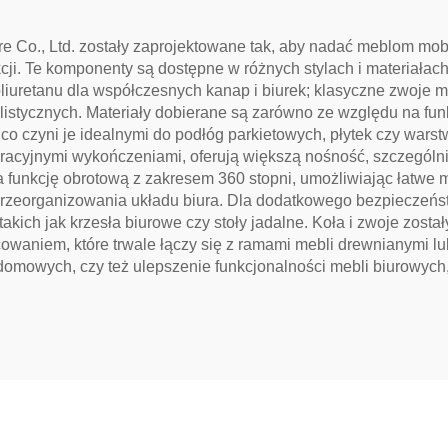
re Co., Ltd. zostały zaprojektowane tak, aby nadać meblom mob
ji. Te komponenty są dostępne w różnych stylach i materiałach,
retanu dla współczesnych kanap i biurek; klasyczne zwoje mosi
alistycznych. Materiały dobierane są zarówno ze względu na fu
co czyni je idealnymi do podłóg parkietowych, płytek czy wars
racyjnymi wykończeniami, oferują większą nośność, szczególnie
 funkcję obrotową z zakresem 360 stopni, umożliwiając łatwe
przeorganizowania układu biura. Dla dodatkowego bezpieczeńs
akich jak krzesła biurowe czy stoły jadalne. Koła i zwoje zost
owaniem, które trwale łączy się z ramami mebli drewnianymi lub
omowych, czy też ulepszenie funkcjonalności mebli biurowych, 