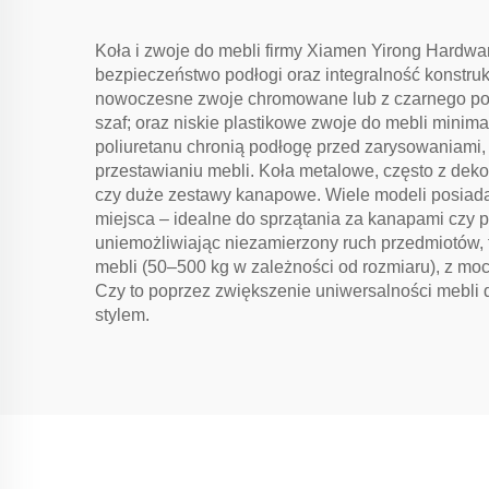
Koła i zwoje do mebli firmy Xiamen Yirong Hardwa
bezpieczeństwo podłogi oraz integralność konstrukc
nowoczesne zwoje chromowane lub z czarnego poliu
szaf; oraz niskie plastikowe zwoje do mebli minim
poliuretanu chronią podłogę przed zarysowaniami, 
przestawianiu mebli. Koła metalowe, często z deko
czy duże zestawy kanapowe. Wiele modeli posiada
miejsca – idealne do sprzątania za kanapami czy 
uniemożliwiając niezamierzony ruch przedmiotów, t
mebli (50–500 kg w zależności od rozmiaru), z moc
Czy to poprzez zwiększenie uniwersalności mebli d
stylem.