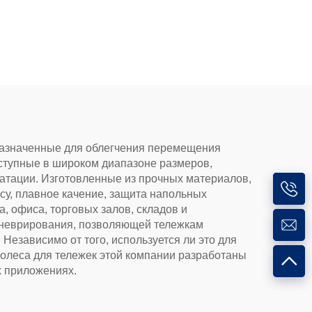
грузоподъемности
колесо с поворотной
вилкой
дназначенные для облегчения перемещения
ступные в широком диапазоне размеров,
уатации. Изготовленные из прочных материалов,
осу, плавное качение, защита напольных
 офиса, торговых залов, складов и
маневрирования, позволяющей тележкам
Независимо от того, используется ли это для
колеса для тележек этой компании разработаны
х приложениях.