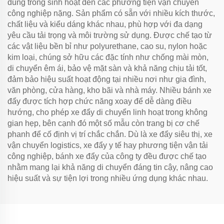
dùng trong sinh hoạt đến các phương tiện vận chuyển
công nghiệp nặng. Sản phẩm có sẵn với nhiều kích thước,
chất liệu và kiểu dáng khác nhau, phù hợp với đa dạng
yêu cầu tải trọng và môi trường sử dụng. Được chế tạo từ
các vật liệu bền bỉ như polyurethane, cao su, nylon hoặc
kim loại, chúng sở hữu các đặc tính như chống mài mòn,
di chuyển êm ái, bảo vệ mặt sàn và khả năng chịu tải tốt,
đảm bảo hiệu suất hoạt động tại nhiều nơi như gia đình,
văn phòng, cửa hàng, kho bãi và nhà máy. Nhiều bánh xe
đẩy được tích hợp chức năng xoay để dễ dàng điều
hướng, cho phép xe đẩy di chuyển linh hoạt trong không
gian hẹp, bên cạnh đó một số mẫu còn trang bị cơ chế
phanh để cố định vị trí chắc chắn. Dù là xe đẩy siêu thị, xe
vận chuyển logistics, xe đẩy y tế hay phương tiện vận tải
công nghiệp, bánh xe đẩy của công ty đều được chế tạo
nhằm mang lại khả năng di chuyển đáng tin cậy, nâng cao
hiệu suất và sự tiện lợi trong nhiều ứng dụng khác nhau.