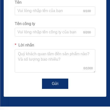
Tên
0/100
Tên công ty
0/200
Lời nhắn
0/1000
Gửi