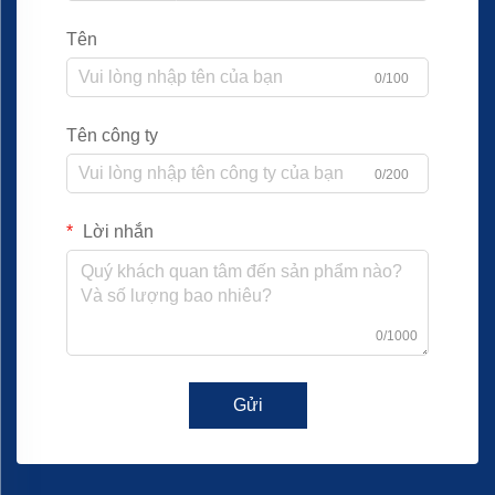
Tên
0/100
Tên công ty
0/200
Lời nhắn
0/1000
Gửi