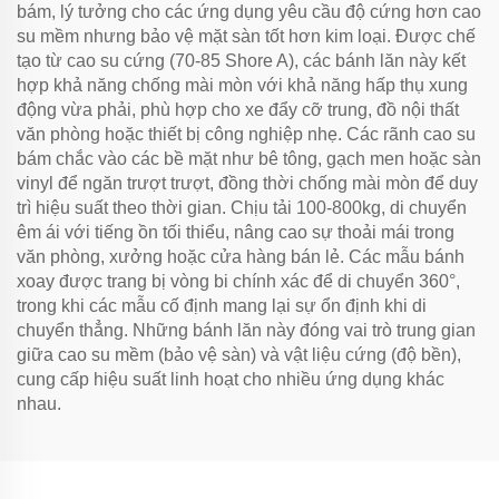
bám, lý tưởng cho các ứng dụng yêu cầu độ cứng hơn cao
su mềm nhưng bảo vệ mặt sàn tốt hơn kim loại. Được chế
tạo từ cao su cứng (70-85 Shore A), các bánh lăn này kết
hợp khả năng chống mài mòn với khả năng hấp thụ xung
động vừa phải, phù hợp cho xe đẩy cỡ trung, đồ nội thất
văn phòng hoặc thiết bị công nghiệp nhẹ. Các rãnh cao su
bám chắc vào các bề mặt như bê tông, gạch men hoặc sàn
vinyl để ngăn trượt trượt, đồng thời chống mài mòn để duy
trì hiệu suất theo thời gian. Chịu tải 100-800kg, di chuyển
êm ái với tiếng ồn tối thiểu, nâng cao sự thoải mái trong
văn phòng, xưởng hoặc cửa hàng bán lẻ. Các mẫu bánh
xoay được trang bị vòng bi chính xác để di chuyển 360°,
trong khi các mẫu cố định mang lại sự ổn định khi di
chuyển thẳng. Những bánh lăn này đóng vai trò trung gian
giữa cao su mềm (bảo vệ sàn) và vật liệu cứng (độ bền),
cung cấp hiệu suất linh hoạt cho nhiều ứng dụng khác
nhau.