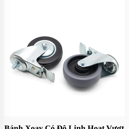
Bánh Xoay Có Độ Linh Hoạt Vượt