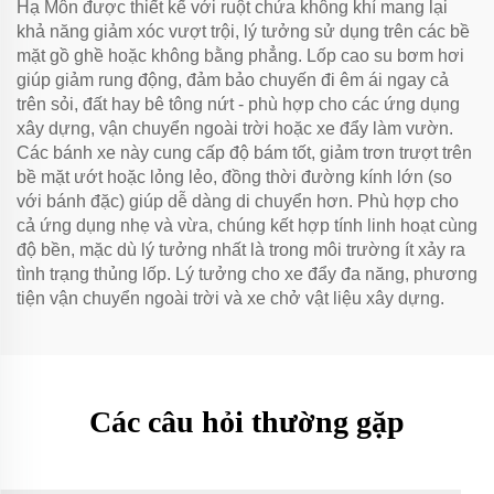
Hạ Môn được thiết kế với ruột chứa không khí mang lại
khả năng giảm xóc vượt trội, lý tưởng sử dụng trên các bề
mặt gồ ghề hoặc không bằng phẳng. Lốp cao su bơm hơi
giúp giảm rung động, đảm bảo chuyến đi êm ái ngay cả
trên sỏi, đất hay bê tông nứt - phù hợp cho các ứng dụng
xây dựng, vận chuyển ngoài trời hoặc xe đẩy làm vườn.
Các bánh xe này cung cấp độ bám tốt, giảm trơn trượt trên
bề mặt ướt hoặc lỏng lẻo, đồng thời đường kính lớn (so
với bánh đặc) giúp dễ dàng di chuyển hơn. Phù hợp cho
cả ứng dụng nhẹ và vừa, chúng kết hợp tính linh hoạt cùng
độ bền, mặc dù lý tưởng nhất là trong môi trường ít xảy ra
tình trạng thủng lốp. Lý tưởng cho xe đẩy đa năng, phương
tiện vận chuyển ngoài trời và xe chở vật liệu xây dựng.
Các câu hỏi thường gặp