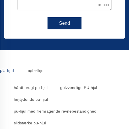
0/1000
Send
pU hjul
møbelhjul
hårdt brugt pu-hjul
gulvvenslige PU-hjul
højtydende pu-hjul
pu-hjul med fremragende revnebestandighed
slidstærke pu-hjul