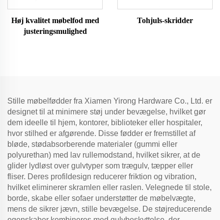
Høj kvalitet møbelfod med
Tohjuls-skridder
justeringsmulighed
Stille møbelfødder fra Xiamen Yirong Hardware Co., Ltd. er
designet til at minimere støj under bevægelse, hvilket gør
dem ideelle til hjem, kontorer, biblioteker eller hospitaler,
hvor stilhed er afgørende. Disse fødder er fremstillet af
bløde, stødabsorberende materialer (gummi eller
polyurethan) med lav rullemodstand, hvilket sikrer, at de
glider lydløst over gulvtyper som trægulv, tæpper eller
fliser. Deres profildesign reducerer friktion og vibration,
hvilket eliminerer skramlen eller raslen. Velegnede til stole,
borde, skabe eller sofaer understøtter de møbelvægte,
mens de sikrer jævn, stille bevægelse. De støjreducerende
egenskaber kombineres med gulvbeskyttelse, der