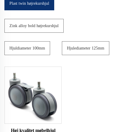
Plast twin højrekurshjul
Zink alloy bold højrekurshjul
Hjuldiameter 100mm
Hjulediameter 125mm
Høj kvalitet møbelhjul