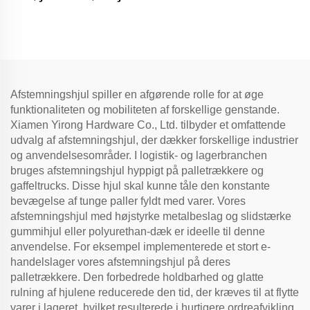
Afstemningshjul spiller en afgørende rolle for at øge
funktionaliteten og mobiliteten af forskellige genstande.
Xiamen Yirong Hardware Co., Ltd. tilbyder et omfattende
udvalg af afstemningshjul, der dækker forskellige industrier
og anvendelsesområder. I logistik- og lagerbranchen
bruges afstemningshjul hyppigt på palletrækkere og
gaffeltrucks. Disse hjul skal kunne tåle den konstante
bevægelse af tunge paller fyldt med varer. Vores
afstemningshjul med højstyrke metalbeslag og slidstærke
gummihjul eller polyurethan-dæk er ideelle til denne
anvendelse. For eksempel implementerede et stort e-
handelslager vores afstemningshjul på deres
palletrækkere. Den forbedrede holdbarhed og glatte
rulning af hjulene reducerede den tid, der kræves til at flytte
varer i lageret, hvilket resulterede i hurtigere ordreafvikling