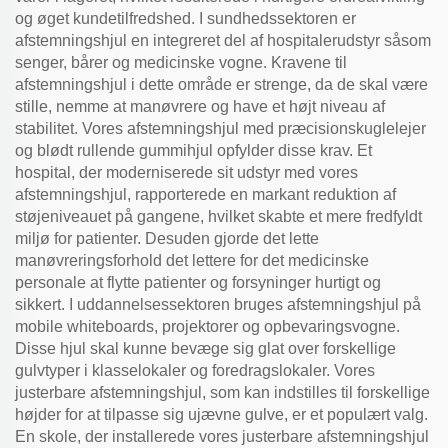
og øget kundetilfredshed. I sundhedssektoren er
afstemningshjul en integreret del af hospitalerudstyr såsom
senger, bårer og medicinske vogne. Kravene til
afstemningshjul i dette område er strenge, da de skal være
stille, nemme at manøvrere og have et højt niveau af
stabilitet. Vores afstemningshjul med præcisionskuglelejer
og blødt rullende gummihjul opfylder disse krav. Et
hospital, der moderniserede sit udstyr med vores
afstemningshjul, rapporterede en markant reduktion af
støjeniveauet på gangene, hvilket skabte et mere fredfyldt
miljø for patienter. Desuden gjorde det lette
manøvreringsforhold det lettere for det medicinske
personale at flytte patienter og forsyninger hurtigt og
sikkert. I uddannelsessektoren bruges afstemningshjul på
mobile whiteboards, projektorer og opbevaringsvogne.
Disse hjul skal kunne bevæge sig glat over forskellige
gulvtyper i klasselokaler og foredragslokaler. Vores
justerbare afstemningshjul, som kan indstilles til forskellige
højder for at tilpasse sig ujævne gulve, er et populært valg.
En skole, der installerede vores justerbare afstemningshjul