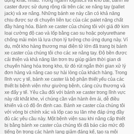
dụng khác nhau. Trong ngành logistics và kho bãi, bánh xe
caster được sử dụng rộng rãi trên các xe nâng tay (pallet
jack) và xe nâng. Những bánh xe này cần có khả năng
chịu được sự di chuyển liên tục của các palet nặng chất
đầy hàng hóa. Bánh xe caster của chúng tôi với giá đỡ kim
loại cường độ cao và lốp bằng cao su hoặc polyurethane
chống mài mòn là lựa chọn lý tưởng cho ứng dụng này. Ví
dụ, một kho hàng thương mại điện tử lớn đã trang bị bánh
xe caster của chúng tôi cho các xe nâng tay. Độ bền được
cải thiện và khả năng lăn trơn tru giúp giảm thời gian di
chuyển hàng hóa trong kho, từ đó rút ngắn thời gian xử lý
đơn hàng và nâng cao sự hài lòng của khách hàng. Trong
lĩnh vực y tế, bánh xe caster là bộ phận thiết yếu của các
thiết bị bệnh viện như giường bệnh, cáng cứu thương và
xe đẩy y tế. Yêu cầu đối với bánh xe caster trong lĩnh vực
này rất khắt khe, vì chúng cần vận hành êm ái, dễ điều
khiển và có độ ổn định cao. Bánh xe caster của chúng tôi
với vòng bi chính xác và lốp cao su lăn nhẹ đáp ứng đầy
đủ các yêu cầu này. Một bệnh viện sau khi nâng cấp thiết
bị bằng bánh xe caster của chúng tôi đã báo cáo mức độ
tiếng ồn trong các hành lang giảm đáng kể, tạo ra môi