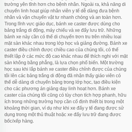
trường yên tĩnh hơn cho bệnh nhân. Ngoài ra, khả năng di
chuyển linh hoạt giúp nhân viên y tế dễ dàng đưa bệnh
nhân và vận chuyển vật tư nhanh chóng và an toàn hơn.
Trong lĩnh vực giáo dục, bánh xe caster được dùng cho
bảng trắng di động, máy chiếu và xe đẩy lưu trữ. Những
bánh xe này cần có thể di chuyển trơn tru trên nhiều loại
mặt sàn khác nhau trong lớp học và giảng đường. Bánh xe
caster điều chỉnh được chiều cao của chúng tôi, có thể
thiết lập ở các mức độ cao khác nhau để thích nghi với mặt
sàn không bằng phẳng, là lựa chọn phổ biến. Một trường
học sau khi lắp bánh xe caster điều chỉnh được của chúng
tôi lên các bảng trắng di động đã nhận thấy giáo viên có
thể dễ dàng di chuyển bảng trong lớp học, tạo điều kiện
cho các phương án giảng dạy linh hoạt hơn. Bánh xe
caster của chúng tôi cũng có tùy chọn tích hợp phanh, hữu
ích trong những trường hợp cần cố định thiết bị trong một
khoảng thời gian, ví dụ như khi xe đẩy y tế đang được sử
dụng trong một thủ thuật hoặc xe đẩy lưu trữ đang được
bốc/xếp hàng.