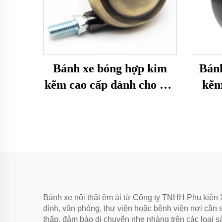
Bánh xe bóng hợp kim
Bánh
kẽm cao cấp dành cho nội
kẽm
thất
Bánh xe nội thất êm ái từ Công ty TNHH Phụ kiện X
đình, văn phòng, thư viện hoặc bệnh viện nơi cần 
thấp, đảm bảo di chuyển nhẹ nhàng trên các loại sà