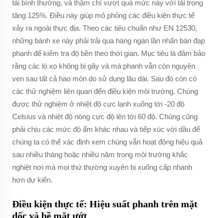
tải bình thường, và thậm chí vượt quá mức này với tải trọng
tăng 125%. Điều này giúp mô phỏng các điều kiện thực tế
xảy ra ngoài thực địa. Theo các tiêu chuẩn như EN 12530,
những bánh xe này phải trải qua hàng ngàn lần nhấn bàn đạp
phanh để kiểm tra độ bền theo thời gian. Mục tiêu là đảm bảo
rằng các lò xo không bị gãy và má phanh vẫn còn nguyên
vẹn sau tất cả hao mòn do sử dụng lâu dài. Sau đó còn có
các thử nghiệm liên quan đến điều kiện môi trường. Chúng
được thử nghiệm ở nhiệt độ cực lạnh xuống tới -20 độ
Celsius và nhiệt độ nóng cực độ lên tới 60 độ. Chúng cũng
phải chịu các mức độ ẩm khác nhau và tiếp xúc với dầu để
chúng ta có thể xác định xem chúng vẫn hoạt động hiệu quả
sau nhiều tháng hoặc nhiều năm trong môi trường khắc
nghiệt nơi mà mọi thứ thường xuyên bị xuống cấp nhanh
hơn dự kiến.
Điều kiện thực tế: Hiệu suất phanh trên mặt
dốc và bề mặt ướt