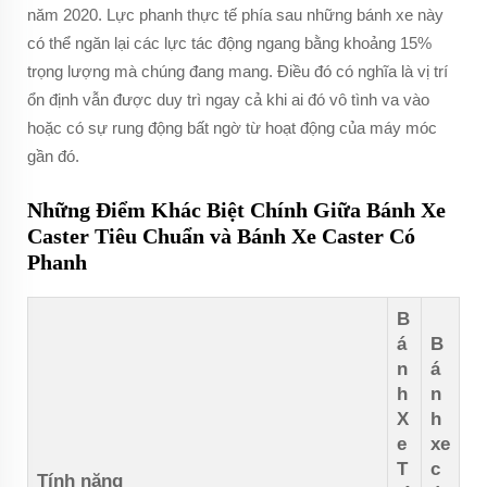
năm 2020. Lực phanh thực tế phía sau những bánh xe này
có thể ngăn lại các lực tác động ngang bằng khoảng 15%
trọng lượng mà chúng đang mang. Điều đó có nghĩa là vị trí
ổn định vẫn được duy trì ngay cả khi ai đó vô tình va vào
hoặc có sự rung động bất ngờ từ hoạt động của máy móc
gần đó.
Những Điểm Khác Biệt Chính Giữa Bánh Xe
Caster Tiêu Chuẩn và Bánh Xe Caster Có
Phanh
B
á
B
n
á
h
n
X
h
e
xe
T
c
Tính năng