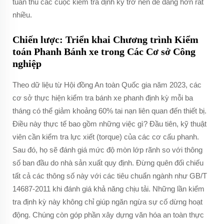
tuân thủ các cuộc kiểm tra định kỳ trở nên dễ dàng hơn rất
nhiều.
Chiến lược: Triển khai Chương trình Kiểm
toán Phanh Bánh xe trong Các Cơ sở Công
nghiệp
Theo dữ liệu từ Hội đồng An toàn Quốc gia năm 2023, các
cơ sở thực hiện kiểm tra bánh xe phanh định kỳ mỗi ba
tháng có thể giảm khoảng 60% tai nạn liên quan đến thiết bị.
Điều này thực tế bao gồm những việc gì? Đầu tiên, kỹ thuật
viên cần kiểm tra lực xiết (torque) của các cơ cấu phanh.
Sau đó, họ sẽ đánh giá mức độ mòn lớp rãnh so với thông
số ban đầu do nhà sản xuất quy định. Đừng quên đối chiếu
tất cả các thông số này với các tiêu chuẩn ngành như GB/T
14687-2011 khi đánh giá khả năng chịu tải. Những lần kiểm
tra định kỳ này không chỉ giúp ngăn ngừa sự cố dừng hoạt
động. Chúng còn góp phần xây dựng văn hóa an toàn thực