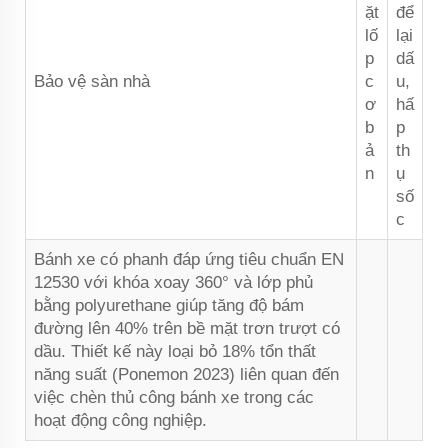
ặt
để
lố
lại
p
dấ
Bảo vệ sàn nhà
c
u,
ơ
hấ
b
p
ả
th
n
ụ
số
c
Bánh xe có phanh đáp ứng tiêu chuẩn EN
12530 với khóa xoay 360° và lớp phủ
bằng polyurethane giúp tăng độ bám
đường lên 40% trên bề mặt trơn trượt có
dầu. Thiết kế này loại bỏ 18% tổn thất
năng suất (Ponemon 2023) liên quan đến
việc chèn thủ công bánh xe trong các
hoạt động công nghiệp.