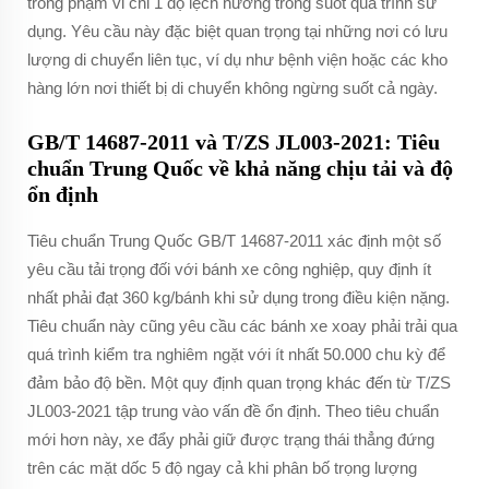
trong phạm vi chỉ 1 độ lệch hướng trong suốt quá trình sử
dụng. Yêu cầu này đặc biệt quan trọng tại những nơi có lưu
lượng di chuyển liên tục, ví dụ như bệnh viện hoặc các kho
hàng lớn nơi thiết bị di chuyển không ngừng suốt cả ngày.
GB/T 14687-2011 và T/ZS JL003-2021: Tiêu
chuẩn Trung Quốc về khả năng chịu tải và độ
ổn định
Tiêu chuẩn Trung Quốc GB/T 14687-2011 xác định một số
yêu cầu tải trọng đối với bánh xe công nghiệp, quy định ít
nhất phải đạt 360 kg/bánh khi sử dụng trong điều kiện nặng.
Tiêu chuẩn này cũng yêu cầu các bánh xe xoay phải trải qua
quá trình kiểm tra nghiêm ngặt với ít nhất 50.000 chu kỳ để
đảm bảo độ bền. Một quy định quan trọng khác đến từ T/ZS
JL003-2021 tập trung vào vấn đề ổn định. Theo tiêu chuẩn
mới hơn này, xe đẩy phải giữ được trạng thái thẳng đứng
trên các mặt dốc 5 độ ngay cả khi phân bố trọng lượng