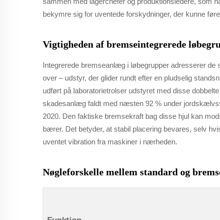
sammen med lagerchefer og produktionsledere, som har b
bekymre sig for uventede forskydninger, der kunne føre t
Vigtigheden af bremseintegrerede løbegru
Integrerede bremseanlæg i løbegrupper adresserer de 
over – udstyr, der glider rundt efter en pludselig standsn
udført på laboratorietrolser udstyret med disse dobbel
skadesanlæg faldt med næsten 92 % under jordskælvssim
2020. Den faktiske bremsekraft bag disse hjul kan mods
bærer. Det betyder, at stabil placering bevares, selv hvi
uventet vibration fra maskiner i nærheden.
Nøgleforskelle mellem standard og brems