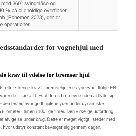
 med 360° svingelåse og
0 % på olieholdige overflader.
tab (Ponemon 2023), der er
e operationer.
rhedsstandarder for vognehjul med
e krav til ydelse for bremser hjul
ætter strenge krav til bremsehjulenes ydeevne. Ifølge EN
arende til cirka 10 % af deres bæreevne uden at flytte sig
 – den tester, hvor godt hjulene yder under dynamiske
ilometer i timen i 100 lige timer. Den virkelige udfordring
af afvigelse under brug. Dette er meget vigtigt i steder med
agre, hvor udstyr konstant bevæger sig gennem dagen.