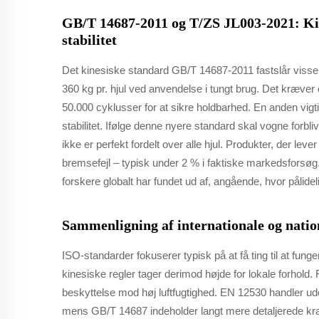
GB/T 14687-2011 og T/ZS JL003-2021: Kin
stabilitet
Det kinesiske standard GB/T 14687-2011 fastslår visse be
360 kg pr. hjul ved anvendelse i tungt brug. Det kræver
50.000 cyklusser for at sikre holdbarhed. En anden vigt
stabilitet. Ifølge denne nyere standard skal vogne for
ikke er perfekt fordelt over alle hjul. Produkter, der leve
bremsefejl – typisk under 2 % i faktiske markedsfors
forskere globalt har fundet ud af, angående, hvor pålidel
Sammenligning af internationale og natio
ISO-standarder fokuserer typisk på at få ting til at fu
kinesiske regler tager derimod højde for lokale forhold
beskyttelse mod høj luftfugtighed. EN 12530 handler ude
mens GB/T 14687 indeholder langt mere detaljerede krav