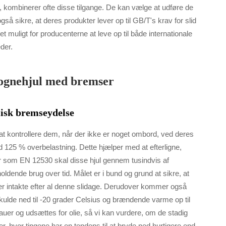
e, kombinerer ofte disse tilgange. De kan vælge at udføre de
så sikre, at deres produkter lever op til GB/T's krav for slid
t muligt for producenterne at leve op til både internationale
der.
vognehjul med bremser
misk bremseydelse
t kontrollere dem, når der ikke er noget ombord, ved deres
 125 % overbelastning. Dette hjælper med at efterligne,
der som EN 12530 skal disse hjul gennem tusindvis af
ldende brug over tid. Målet er i bund og grund at sikre, at
ver intakte efter al denne slidage. Derudover kommer også
ulde ned til -20 grader Celsius og brændende varme op til
auer og udsættes for olie, så vi kan vurdere, om de stadig
er, hvor tingene har en tendens til at bryde ned hurtigere end