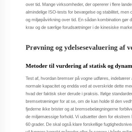
over tid. Mange virksomheder, der opererer i flere land
almindelige ISO-tests for bevægelse og stabilitet, men og
og miljøpåvirkning over tid. En sådan kombination gør de
krav og de særlige forudsætninger i de kinesiske marke
Prøvning og ydelsesevaluering af 
Metoder til vurdering af statisk og dyna
Test af, hvordan bremser på vogne udføres, indebærer a
normale kapacitet og endda ved at overskride dette med
hvad der faktisk sker derude i praksis. Ifølge standar
bremsetræninger for at se, om de kan holde til den vedho
fjederne ikke brister og at bremsebelægningerne forbli
de miljømæssige forhold. Vi udsætter dem for ekstrem k
60 grader. De skal også klare forskellige fugtighedsnive
vil fungere korrekt måneder eller år senere i hårde miljø