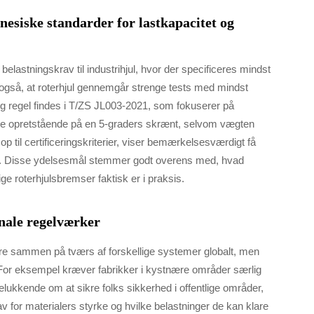
esiske standarder for lastkapacitet og
lastningskrav til industrihjul, hvor der specificeres mindst
 også, at roterhjul gennemgår strenge tests med mindst
ig regel findes i T/ZS JL003-2021, som fokuserer på
blive opretstående på en 5-graders skrænt, selvom vægten
r op til certificeringskriterier, viser bemærkelsesværdigt få
øg. Disse ydelsesmål stemmer godt overens med, hvad
ige roterhjulsbremser faktisk er i praksis.
nale regelværker
ngere sammen på tværs af forskellige systemer globalt, men
. For eksempel kræver fabrikker i kystnære områder særlig
lukkende om at sikre folks sikkerhed i offentlige områder,
 for materialers styrke og hvilke belastninger de kan klare