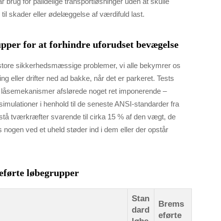
rug for pålidelige transportløsninger uden at skulle
il skader eller ødelæggelse af værdifuld last.
pper for at forhindre uforudset bevægelse
store sikkerhedsmæssige problemer, vi alle bekymrer os
ing eller drifter ned ad bakke, når det er parkeret. Tests
te låsemekanismer afslørede noget ret imponerende –
ulationer i henhold til de seneste ANSI-standarder fra
tå tværkræfter svarende til cirka 15 % af den vægt, de
s nogen ved et uheld støder ind i dem eller der opstår
eførte løbegrupper
Stan
Brems
dard
eførte