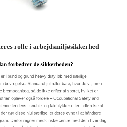
res rolle i arbejdsmiljøsikkerhed
an forbedrer de sikkerheden?
, er i bund og grund heavy duty løb med særlige
er i bevægelse. Standardhjul ruller bare, hvor de vil, men
 bremseanlæg, så de ikke drifter af sporet, hvilket er
ustrien oplever også fordele – Occupational Safety and
nde tendens i snuble- og faldulykker efter indførelse af
der gør disse hjul særlige, er deres evne til at håndtere
ilogram. Derfor regner medicinske centre med dem hver dag