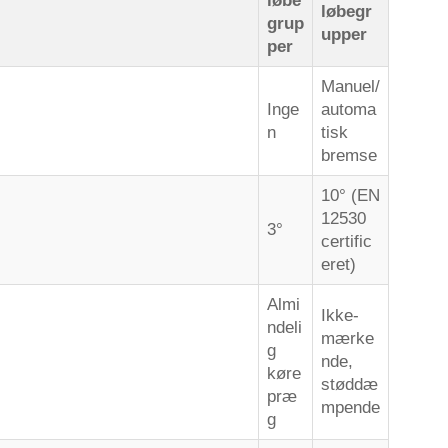
løbe
løbegr
grup
upper
per
Manuel/
Inge
automa
n
tisk
bremse
10° (EN
12530
3°
certific
eret)
Almi
Ikke-
ndeli
mærke
g
nde,
køre
støddæ
præ
mpende
g