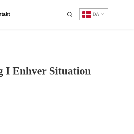
takt
DA
 I Enhver Situation