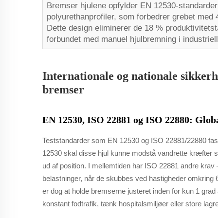
Bremser hjulene opfylder EN 12530-standarder
polyurethanprofiler, som forbedrer grebet med 4
Dette design eliminerer de 18 % produktivitets
forbundet med manuel hjulbremning i industriell
Internationale og nationale sikke
bremser
EN 12530, ISO 22881 og ISO 22880: Global
Teststandarder som EN 12530 og ISO 22881/22880 fasts
12530 skal disse hjul kunne modstå vandrette kræfter sv
ud af position. I mellemtiden har ISO 22881 andre krav
belastninger, når de skubbes ved hastigheder omkring 6 k
er dog at holde bremserne justeret inden for kun 1 grad 
konstant fodtrafik, tænk hospitalsmiljøer eller store l