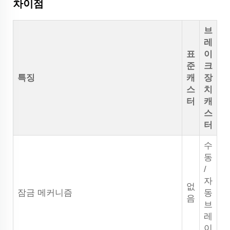
차이점
브
레
표
이
준
크
특징
캐
장
스
치
터
캐
스
터
수
동
/
자
없
잠금 메커니즘
동
음
브
레
이