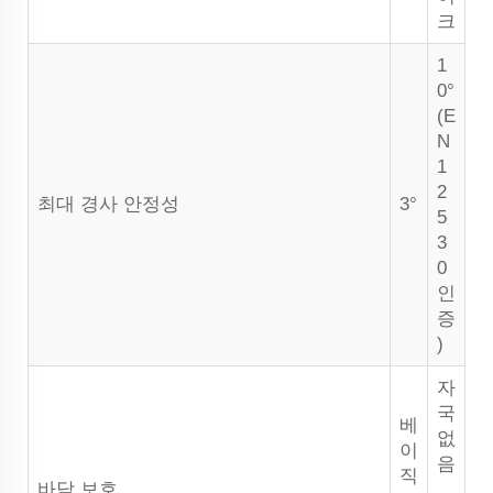
크
1
0°
(E
N
1
2
최대 경사 안정성
3°
5
3
0
인
증
)
자
국
베
없
이
음
직
바닥 보호
,