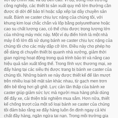
công nghiệp, các thiết bị sản xuất quy mô lớn thường cần
được di dời để bảo trì hoặc sắp xếp lại dây chuyền sản
xuất. Bánh xe caster chịu lực nặng của chúng tôi, với
khung kim loại chắc chắn và lốp bằng polyurethane hoặc
cao su chất lượng cao, có thể chịu được trọng lượng lớn
của những máy móc này. Một ví dụ điển hình là một nhà
máy ô tô lớn đã sử dụng bánh xe caster chịu lực nặng của
chúng tôi cho các máy dập cỡ lớn. Điều này cho phép họ
dễ dàng di chuyển thiết bị quanh nhà xưởng, giảm thời
gian ngừng hoạt động trong quá trình bảo trì và nâng cao
hiệu quả sản xuất tổng thể. Trong lĩnh vực thương mại, xe
đẩy hàng tại các siêu thị được trang bị bánh xe caster của
chúng tôi. Những bánh xe này được thiết kế để lăn mượt
trên nhiều loại bề mặt sàn khác nhau, từ gạch men trơn
đến bê tông hơi gồ ghề. Lực cản lăn thấp của bánh xe
caster giúp giảm sức lực mà người mua hàng phải dùng
để đẩy xe, cải thiện trải nghiệm mua sắm. Hơn nữa, thiết
kế chống trượt của một số loại bánh xe caster của chúng
tôi đảm bảo rằng xe đẩy hàng luôn ổn định ngay cả khi
chất đầy hàng, ngăn ngừa tai nạn. Trong môi trường gia