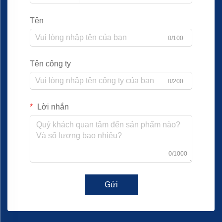
Tên
0/100
Tên công ty
0/200
Lời nhắn
0/1000
Gửi