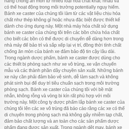
năng chống ăn mòn từ nhiều loại hóa chất khác nhau và
có thể hoạt động trong môi trường potentially nguy hiểm.
Bánh xe caster của chúng tôi làm từ các vật liệu chịu hóa
chất như thép không gỉ hoặc nhựa đặc biệt được thiết kế
dành cho ứng dụng này. Một nhà máy hóa chất sử dụng
bánh xe caster của chúng tôi trên các bồn chứa hóa chất
cho biết các bồn có thể được di chuyển dễ dàng hơn trong
nhà máy để bảo trì và sắp xếp lại vị trí, đồng thời tính chất
chống ăn mòn của bánh xe đảm bảo độ tin cậy lâu dài.
Trong ngành dược phẩm, bánh xe caster được dùng cho
các thiết bị phòng sạch như xe vô trùng, xe vận chuyển
mẫu và các thành phần dây chuyền sản xuất. Những bánh
xe này cần phải đảm bảo vệ sinh, dễ làm sạch và không
phát sinh bụi để duy trì tiêu chuẩn sạch trong môi trường
phòng sạch. Bánh xe caster của chúng tôi với bề mặt
nhẵn, không rỗng và vòng bi kín rất phù hợp với môi
trường này. Một công ty dược phẩm lắp bánh xe caster của
chúng tôi lên các xe vô trùng đã báo cáo rằng các xe có thể
di chuyển trong phòng sạch mà không gây nhiễm tạp chất,
đảm bảo chất lượng và an toàn cho các sản phẩm dược
phẩm đang được sản xuất. Trong ngành dệt may, bánh xe