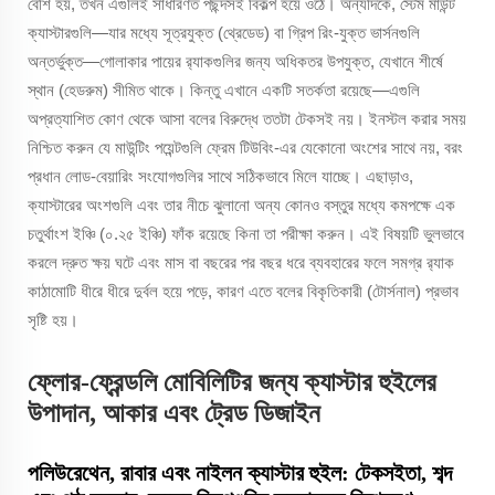
বেশি হয়, তখন এগুলিই সাধারণত পছন্দসই বিকল্প হয়ে ওঠে। অন্যদিকে, স্টেম মাউন্ট
ক্যাস্টারগুলি—যার মধ্যে সূত্রযুক্ত (থ্রেডেড) বা গ্রিপ রিং-যুক্ত ভার্সনগুলি
অন্তর্ভুক্ত—গোলাকার পায়ের র‍্যাকগুলির জন্য অধিকতর উপযুক্ত, যেখানে শীর্ষে
স্থান (হেডরুম) সীমিত থাকে। কিন্তু এখানে একটি সতর্কতা রয়েছে—এগুলি
অপ্রত্যাশিত কোণ থেকে আসা বলের বিরুদ্ধে ততটা টেকসই নয়। ইনস্টল করার সময়
নিশ্চিত করুন যে মাউন্টিং পয়েন্টগুলি ফ্রেম টিউবিং-এর যেকোনো অংশের সাথে নয়, বরং
প্রধান লোড-বেয়ারিং সংযোগগুলির সাথে সঠিকভাবে মিলে যাচ্ছে। এছাড়াও,
ক্যাস্টারের অংশগুলি এবং তার নীচে ঝুলানো অন্য কোনও বস্তুর মধ্যে কমপক্ষে এক
চতুর্থাংশ ইঞ্চি (০.২৫ ইঞ্চি) ফাঁক রয়েছে কিনা তা পরীক্ষা করুন। এই বিষয়টি ভুলভাবে
করলে দ্রুত ক্ষয় ঘটে এবং মাস বা বছরের পর বছর ধরে ব্যবহারের ফলে সমগ্র র‍্যাক
কাঠামোটি ধীরে ধীরে দুর্বল হয়ে পড়ে, কারণ এতে বলের বিকৃতিকারী (টোর্সনাল) প্রভাব
সৃষ্টি হয়।
ফ্লোর-ফ্রেন্ডলি মোবিলিটির জন্য ক্যাস্টার হুইলের
উপাদান, আকার এবং ট্রেড ডিজাইন
পলিউরেথেন, রাবার এবং নাইলন ক্যাস্টার হুইল: টেকসইতা, শব্দ