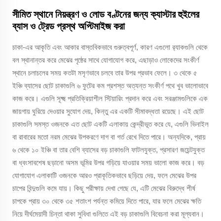
সীমিত স্থানে নিয়ন্ত্রণ ও লোড বণ্টনের জন্য ক্যাস্টার হুইলের
ব্যাস ও ট্রেড প্রস্থ অপ্টিমাইজ করা
চাকা-এর আকৃতি এবং আকার বাস্তবিকভাবে গুরুত্বপূর্ণ, কারণ এগুলো র‍্যাকগুলি থেকে
বল স্থানান্তর করে মেঝের পৃষ্ঠের সাথে যোগাযোগ করে, এছাড়াও লোকেদের সংকীর্ণ
স্থানে চলাচলের সময় কতটা মসৃণভাবে চলবে তার উপর প্রভাব ফেলে। ৩ থেকে ৫
ইঞ্চি ব্যাসের ছোট চাকাগুলি ৬ ফুটের কম প্রশস্ত অত্যন্ত সংকীর্ণ পথে খুব ভালোভাবে
কাজ করে। এগুলি সূক্ষ্ম প্রতিক্রিয়াশীল স্টিয়ারিং প্রদান করে এবং সরঞ্জামগুলিকে এক
জায়গায় ঘুরিয়ে দেওয়ার সুযোগ দেয়, কিন্তু এর একটি সীমাবদ্ধতা রয়েছে। এই ছোট
চাকাগুলি সমস্ত ওজনকে এত ছোট একটি এলাকায় কেন্দ্রীভূত করে যে, এগুলি ভিনাইল
বা রাবারের মতো নরম মেঝের উপকরণে দাগ বা গর্ত রেখে দিতে পারে। অন্যদিকে, প্রায়
৬ থেকে ১০ ইঞ্চি বা তার বেশি ব্যাসের বড় চাকাগুলি ফাটলযুক্ত, প্রসারণ জয়েন্টযুক্ত
বা ধ্বংসাবশেষ ছড়ানো অসম ভূমির উপর গড়িয়ে যাওয়ার সময় ভালো কাজ করে। বড়
যোগাযোগ এলাকাটি ওজনকে আরও প্রাকৃতিকভাবে ছড়িয়ে দেয়, ফলে মেঝের উপর
চাপের বিন্দুগুলি কমে যায়। কিছু পরীক্ষায় দেখা গেছে যে, এটি মেঝের বিরুদ্ধে শীর্ষ
চাপকে প্রায় ৩০ থেকে ৩৫ শতাংশ পর্যন্ত কমিয়ে দিতে পারে, যার ফলে মেঝের ক্ষতি
নিয়ে দীর্ঘমেয়াদী চিন্তা থাকা সুবিধা গুলিতে এই বড় চাকাগুলি বিবেচনা করা মূল্যবান।