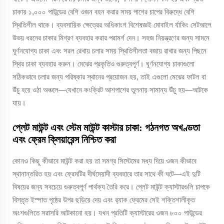
চাকায় ১,০০০ পাউন্ডের বেশি ওজন বহন করার সময় পাশের চাপের বিরুদ্ধে বেশি
স্থিতিশীল থাকে। ব্যবসায়িক ক্ষেত্রের অধিকাংশ বিশেষজ্ঞই মোবাইল র্যাকিং সেটআপে
উভয় ধরনের চাকার মিশ্রণ ব্যবহার করার পরামর্শ দেন। সহজ নিয়ন্ত্রণের জন্য সামনে
ঘূর্ণনযোগ্য চাকা এবং সরল রেখায় চলার সময় স্থিতিশীলতা বজায় রাখার জন্য পিছনে
স্থির চাকা ব্যবহার করুন। মেঝের প্রকৃতিও গুরুত্বপূর্ণ। ঘূর্ণনযোগ্য চাকাগুলো
সঠিকভাবে চলার জন্য পরিষ্কার স্থানের প্রয়োজন হয়, তাই এগুলো মেঝের ফাটল বা
উঁচু হয়ে ওঠা অঞ্চলে—যেখানে কংক্রিট আশপাশের তুলনায় সামান্য উঁচু হয়—আটকে
যায়।
প্লেট মাউন্ট এবং স্টেম মাউন্ট কাস্টার চাকা: গঠনগত অখণ্ডতা
এবং ফ্রেম ক্লিয়ারেন্স নিশ্চিত করা
কোনও কিছু কীভাবে মাউন্ট করা হয় তা সমগ্র সিস্টেমের মধ্য দিয়ে ওজন কীভাবে
স্থানান্তরিত হয় এবং ফ্রেমটির দীর্ঘমেয়াদী ব্যবহারে তার সাথে কী ঘটে—এই দুটি
বিষয়ের জন্য সবচেয়ে গুরুত্বপূর্ণ পার্থক্য তৈরি করে। প্লেট মাউন্ট ক্যাস্টারগুলি চাপকে
বিস্তৃত ইস্পাত পৃষ্ঠের উপর ছড়িয়ে দেয় এবং র‍্যাক ফ্রেমের সেই শক্তিশালীকৃত
অংশগুলিতে সরাসরি আটকানো হয়। যখন প্রতিটি ক্যাস্টারের ওজন ৮০০ পাউন্ডের