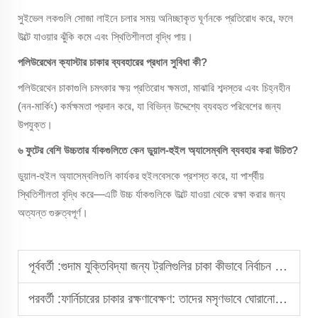
সুইভেল লকগুলি সোজা লাইনে চলার সময় অনিচ্ছাকৃত ঘূর্ণনকে প্রতিরোধ করে, ফলে
উল্টে যাওয়ার ঝুঁকি কমে এবং স্থিতিশীলতা বৃদ্ধি পায়।
পলিউরেথেন ক্যাস্টার চাকার ব্যবহারের প্রধান সুবিধা কী?
পলিউরেথেন চাকাগুলি চমৎকার ক্ষয় প্রতিরোধ ক্ষমতা, মাঝারি শব্দস্তর এবং চিহ্নহীন
(নন-মার্কিং) কর্মক্ষমতা প্রদান করে, যা বিভিন্ন উদ্দেশ্যে ব্যবহৃত পরিবেশের জন্য
উপযুক্ত।
৬ ফুটের বেশি উচ্চতার র্যাকগুলিতে কেন ডুয়াল-হুইল অ্যাসেম্বলি ব্যবহার করা উচিত?
ডুয়াল-হুইল অ্যাসেম্বলিগুলি কার্যকর হুইলবেসকে প্রশস্ত করে, যা পার্শ্বীয়
স্থিতিশীলতা বৃদ্ধি করে—এটি উচ্চ র্যাকগুলিকে উল্টে যাওয়া থেকে রক্ষা করার জন্য
অত্যন্ত গুরুত্বপূর্ণ।
পূর্ববর্তী :
গুদাম যুক্তিবিদ্যা জন্য ট্রলিগুলির চাকা কীভাবে নির্বাচন করবেন
পরবর্তী :
ফার্নিচারের চাকার রক্ষণাবেক্ষণ: তাদের মসৃণভাবে ঘোরানো চালিয়ে যাওয়া