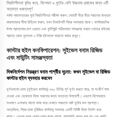
স্থিতিশীলতা বৃদ্ধি করে, বিশেষত ৬ ফুটের বেশি উচ্চতার র‍্যাকের জন্য এটি
অত্যন্ত গুরুত্বপূর্ণ
সর্বদা স্থানান্তরের পূর্বে স্থিতিশীলতা পরীক্ষা করুন: লোডটি ধীরে ধীরে সরানোর মাধ্যমে
ভারসাম্যের সীমা চিহ্নিত করুন, যখন ডিভাইসটি স্থির অবস্থায় থাকে। কাস্টারগুলির
উপর প্রান্তভার চাপ এড়াতে এবং ফুটপ্রিন্ট সঠিকভাবে সামঞ্জস্য করতে লোডের বাইরের
প্রান্ত থেকে ন্যূনতম ৩ ইঞ্চি হুইলবেস বাড়ানো বজায় রাখুন।
কাস্টার হুইল কনফিগারেশন: সুইভেল বনাম রিজিড
এবং মাউন্টিং সামঞ্জস্যতা
দিকনির্দেশন নিয়ন্ত্রণ বনাম পার্শ্বীয় দৃঢ়তা: কখন সুইভেল বা রিজিড
কাস্টার হুইল ব্যবহার করবেন
ঘূর্ণনযোগ্য চাকা (সুইভেল কাস্টার) ৩৬০ ডিগ্রি পূর্ণ ঘূর্ণন করতে পারে, যা সংকীর্ণ পাক
নেওয়া এবং যেকোনো দিকে সরানোর জন্য অত্যন্ত উপযোগী। এগুলো বিশেষভাবে
সংরক্ষণ এলাকায় ভালো কাজ করে যেখানে পথগুলো আট ফুটের কম প্রশস্ত।
অন্যদিকে, স্থির চাকা (রিজিড কাস্টার) সবসময় একটি নির্দিষ্ট দিকে নির্দেশ করে
থাকে। এগুলো সরল রেখায় চলার জন্য ভালো, পাশাপাশি দোলন কম হয় এবং প্রতি