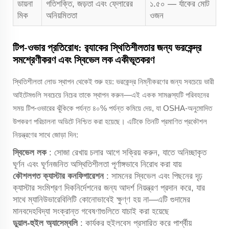
ডায়না
গতিশক্তি, জড়তা এবং ফ্লোরের
১.৫০ — র্যাকের মোট
মিক
অনিয়মিততা
ওজন
টিপ-ওভার প্রতিরোধ: র‍্যাকের স্থিতিশীলতার জন্য ভরকেন্দ্র
সমশ্রেণীকরণ এবং স্বিভেল লক একীভূতকরণ
স্থিতিশীলতা লোড স্থাপন থেকেই শুরু হয়: ভরকেন্দ্র নিম্নীকরণের জন্য সবচেয়ে ভারী
আইটেমগুলি সবচেয়ে নিচের তাকে স্থাপন করুন—এই একক সামঞ্জস্যটি পরিবহনের
সময় টিপ-ওভারের ঝুঁকিকে পর্যন্ত ৪০% পর্যন্ত কমিয়ে দেয়, যা OSHA-অনুমোদিত
উপকরণ পরিচালনা অডিটে নিশ্চিত করা হয়েছে। এটিকে তিনটি প্রমাণিত প্রকৌশল
নিয়ন্ত্রণের সাথে জোড়া দিন:
স্বিভেল লক
: সোজা রেখায় চলার আগে সক্রিয় করুন, যাতে অনিচ্ছাকৃত
ঘূর্ণন এবং ঘূর্ণনজনিত অস্থিতিশীলতা পূর্ণাঙ্গভাবে নিরোধ করা যায়
কৌশলগত ক্যাস্টার কনফিগারেশন
: সামনের স্বিভেল এবং পিছনের দৃঢ়
ক্যাস্টার সংমিশ্রণ দিকনির্দেশনের জন্য আদর্শ নিয়ন্ত্রণ প্রদান করে, যার
সাথে ম্যানিউভারেবিলিটি কোনোভাবেই ক্ষুণ্ণ হয় না—এটি গুদামের
মানবদেহবিদ্যা সংক্রান্ত গবেষণাগুলিতে যাচাই করা হয়েছে
ডুয়াল-হুইল অ্যাসেম্বলি
: কার্যকর হুইলবেস প্রসারিত করে পার্শ্বীয়