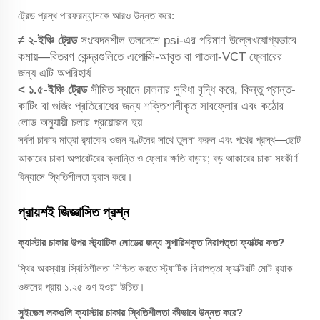
ট্রেড প্রস্থ পারফরম্যান্সকে আরও উন্নত করে:
≠ ২-ইঞ্চি ট্রেড
সংবেদনশীল তলদেশে psi-এর পরিমাণ উল্লেখযোগ্যভাবে
কমায়—বিতরণ কেন্দ্রগুলিতে এপোক্সি-আবৃত বা পাতলা-VCT ফ্লোরের
জন্য এটি অপরিহার্য
< ১.৫-ইঞ্চি ট্রেড
সীমিত স্থানে চালনার সুবিধা বৃদ্ধি করে, কিন্তু প্রান্ত-
কাটিং বা গুজিং প্রতিরোধের জন্য শক্তিশালীকৃত সাবফ্লোর এবং কঠোর
লোড অনুযায়ী চলার প্রয়োজন হয়
সর্বদা চাকার মাত্রা র‍্যাকের ওজন বণ্টনের সাথে তুলনা করুন
এবং
পথের প্রস্থ—ছোট
আকারের চাকা অপারেটরের ক্লান্তি ও ফ্লোর ক্ষতি বাড়ায়; বড় আকারের চাকা সংকীর্ণ
বিন্যাসে স্থিতিশীলতা হ্রাস করে।
প্রায়শই জিজ্ঞাসিত প্রশ্ন
ক্যাস্টার চাকার উপর স্ট্যাটিক লোডের জন্য সুপারিশকৃত নিরাপত্তা ফ্যাক্টর কত?
স্থির অবস্থায় স্থিতিশীলতা নিশ্চিত করতে স্ট্যাটিক নিরাপত্তা ফ্যাক্টরটি মোট র‍্যাক
ওজনের প্রায় ১.২৫ গুণ হওয়া উচিত।
সুইভেল লকগুলি ক্যাস্টার চাকার স্থিতিশীলতা কীভাবে উন্নত করে?