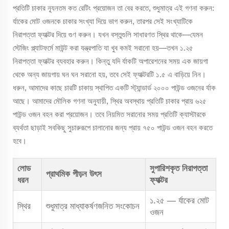
প্রতিটি চাকার ন্যূনতম কত রেটিং প্রয়োজন তা বের করতে, শুধুমাত্র এই গণনা করুন:
র্যাকের মোট ওজনকে চাকার সংখ্যা দিয়ে ভাগ করুন, তারপর সেই সংখ্যাটিকে
নিরাপত্তা ফ্যাক্টর দিয়ে গুণ করুন। যখন বস্তুগুলি সাধারণত স্থির থাকে—যেমন
স্টেজিং প্ল্যাটফর্মে মাউন্ট করা যন্ত্রপাতি যা খুব কমই সরানো হয়—তখন ১.২৫
নিরাপত্তা ফ্যাক্টর ব্যবহার করুন। কিন্তু যদি র্যাকটি অপারেশনের সময় এক জায়গা
থেকে অন্য জায়গায় ঘন ঘন সরানো হয়, তবে সেই ফ্যাক্টরটি ১.৫ এ বাড়িয়ে নিন।
ধরুন, আমাদের কাছে চারটি চাকায় স্থাপিত একটি স্ট্যান্ডার্ড ২০০০ পাউন্ড ওজনের র্যাক
আছে। আমাদের মৌলিক গণনা অনুযায়ী, স্থির অবস্থায় প্রতিটি চাকার প্রায় ৬২৫
পাউন্ড ওজন বহন করা প্রয়োজন। তবে নিয়মিত সরানোর সময় প্রতিটি ক্যাস্টারকে
ব্যর্থতা ছাড়াই সবকিছু সুচারুরূপে চালানোর জন্য প্রায় ৭৫০ পাউন্ড ওজন বহন করতে
হবে।
লোড
সুপারিশকৃত নিরাপত্তা
প্রাথমিক পীড়ন উৎস
ধরন
ফ্যাক্টর
১.২৫ — র্যাকের মোট
স্থির
শুধুমাত্র মাধ্যাকর্ষণজনিত সংকোচন
ওজন