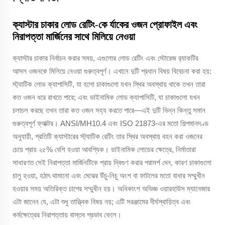
ক্যাস্টার চাকার লোড রেটিং-কে র্যাকের ওজন প্রোফাইল এবং
নিরাপত্তা মার্জিনের সাথে মিলিয়ে নেওয়া
ক্যাস্টার চাকার নির্বাচন করার সময়, এগুলোর লোড রেটিং এবং স্টোরেজ র‍্যাকটির
আসল ওজনকে মিলিয়ে নেওয়া গুরুত্বপূর্ণ। এখানে দুটি প্রধান বিষয় বিবেচনা করা হয়:
স্ট্যাটিক লোড ক্যাপাসিটি, যা হলো চাকাগুলো যখন স্থির অবস্থায় থাকে তখন তারা
কত ওজন ধরে রাখতে পারে; এবং ডাইনামিক লোড ক্যাপাসিটি, যা চাকাগুলো যখন
চলাচল করছে তখন তারা কত ওজন সহ্য করতে পারে—এই দুটি ভিন্ন কিন্তু সমান
গুরুত্বপূর্ণ ফ্যাক্টর। ANSI/MH10.4 এবং ISO 21873-এর মতো শিল্পমানদণ্ড
অনুযায়ী, প্রতিটি ক্যাস্টারের স্ট্যাটিক রেটিং তার স্থির অবস্থায় বহন করা ওজনের
চেয়ে প্রায় ২৫% বেশি হওয়া আবশ্যিক। ডাইনামিক লোডের ক্ষেত্রে, নির্মাতারা
সাধারণত সেই নিরাপত্তা মার্জিনটিকে প্রায় দ্বিগুণ করার পরামর্শ দেন, কারণ চাকাগুলো
চালু হওয়া, হঠাৎ থামানো এবং মেঝের উঁচু-নিচু অংশ বা ফাটলের মতো বাধার সম্মুখীন
হওয়ার সময় অতিরিক্ত চাপের সম্মুখীন হয়। অধিকাংশ অভিজ্ঞ ওয়ারহাউস ম্যানেজার
এটা জানেন যে, এটা শুধু তাত্ত্বিক বিষয় নয়; এটি সরঞ্জামের দীর্ঘস্থায়িত্ব এবং
কর্মক্ষেত্রের নিরাপত্তায় বাস্তব প্রভাব ফেলে।