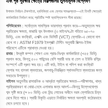
এবং পৃষ্ঠ সুরক্ষার ক্ষেত্রে বিকল্পগুলির তুলনামূলক বিশ্লেষণ
উপাদান নির্বাচন টেকসইতা, ধ্বনিবিদ্যা এবং ফ্লোর সামঞ্জস্যতা—এই তিনটি ক্ষেত্রেই
কার্যকারিতা নির্ধারণ করে; প্রতিটির স্পষ্ট অ্যাপ্লিকেশন সীমা রয়েছে:
পলিউরেথেন
: সর্বোত্তম সামগ্রিক ভারসাম্য প্রদান করে—অত্যুত্তম ক্ষয়
প্রতিরোধ ক্ষমতা, মাঝারি শব্দ উৎপাদন (৩ মাইল/ঘণ্টা গতিতে ৬৫–৭০
ডিবি), এবং কংক্রিট, এপক্সি এবং ভিসিটি (VCT) ফ্লোরিং-এ কোনো দাগ
রেখে না। ASTM F1979 ইমপ্যাক্ট টেস্টিং অনুযায়ী মিক্সড-ইউজ
পরিবেশে এটিকে প্রাধান্য দেওয়া হয়।
রাবার
: উৎকৃষ্ট কম্পন শোষণ এবং প্রায়-নিঃশব্দ কার্যকারিতা (<৫৫ ডিবি)
প্রদান করে, কিন্তু ৫০০ পাউন্ডের বেশি স্থায়ী ভার বা তেল ও ইউভি রশ্মির
সংস্পর্শে এটি দ্রুত ক্ষয় হয়। এটি কাঠ, টাইল বা পলিশ করা কংক্রিট
ফ্লোর সহ হালকা ব্যবহারের, জলবায়ু-নিয়ন্ত্রিত স্থানগুলিতে ব্যবহারের জন্য
সবচেয়ে উপযুক্ত।
নাইলন
অতুলনীয় রাসায়নিক ও আর্দ্রতা প্রতিরোধ ক্ষমতা—পরীক্ষাগার, খাদ্য
প্রক্রিয়াকরণ বা ধোয়া-নেমে এলাকার জন্য আদর্শ—কিন্তু উল্লেখযোগ্য
শব্দ সৃষ্টি করে (≈ ৮০ ডিবি) এবং বিন্দু লোডের অধীনে নরম ফ্লোরিংয়ে চিহ্ন
রেখে দিতে পারে। স্থায়ী বিকৃতি এড়াতে নির্ধারিত ক্ষমতা অবশ্যই কঠোরভাবে
মেনে চলতে হবে।