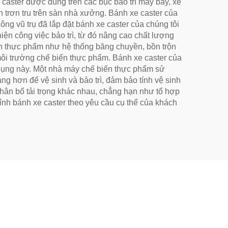
e caster được dùng trên các bục bảo trì máy bay, xe
n trơn tru trên sàn nhà xưởng. Bánh xe caster của
hông vũ trụ đã lắp đặt bánh xe caster của chúng tôi
iện công việc bảo trì, từ đó nâng cao chất lượng
iến thực phẩm như hệ thống băng chuyền, bồn trộn
ôi trường chế biến thực phẩm. Bánh xe caster của
g dụng này. Một nhà máy chế biến thực phẩm sử
g hơn để vệ sinh và bảo trì, đảm bảo tính vệ sinh
phân bổ tải trọng khác nhau, chẳng hạn như tổ hợp
hỉnh bánh xe caster theo yêu cầu cụ thể của khách