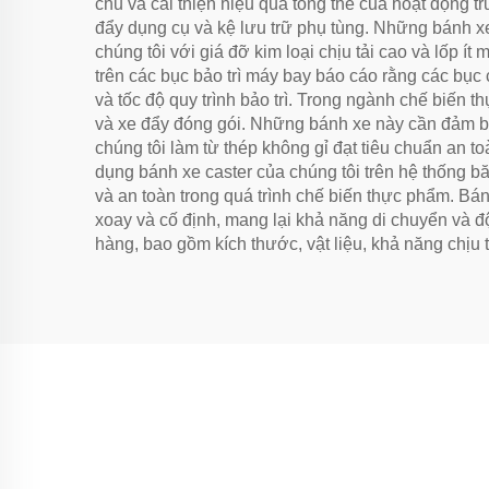
chủ và cải thiện hiệu quả tổng thể của hoạt động t
đẩy dụng cụ và kệ lưu trữ phụ tùng. Những bánh xe 
chúng tôi với giá đỡ kim loại chịu tải cao và lốp í
trên các bục bảo trì máy bay báo cáo rằng các bục 
và tốc độ quy trình bảo trì. Trong ngành chế biến 
và xe đẩy đóng gói. Những bánh xe này cần đảm bả
chúng tôi làm từ thép không gỉ đạt tiêu chuẩn an 
dụng bánh xe caster của chúng tôi trên hệ thống b
và an toàn trong quá trình chế biến thực phẩm. Bán
xoay và cố định, mang lại khả năng di chuyển và độ
hàng, bao gồm kích thước, vật liệu, khả năng chịu 