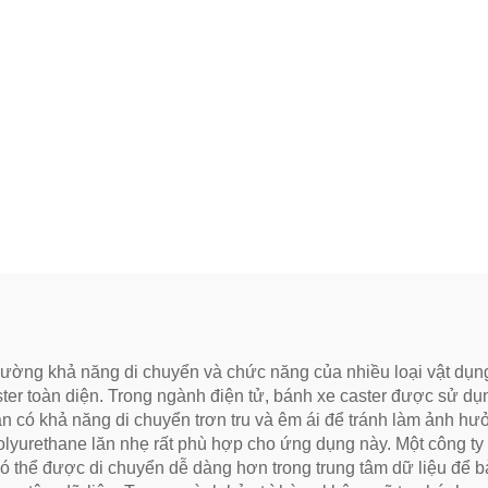
g cường khả năng di chuyển và chức năng của nhiều loại vật dụ
ter toàn diện. Trong ngành điện tử, bánh xe caster được sử dụn
ần có khả năng di chuyển trơn tru và êm ái để tránh làm ảnh hư
polyurethane lăn nhẹ rất phù hợp cho ứng dụng này. Một công ty
có thể được di chuyển dễ dàng hơn trong trung tâm dữ liệu để b