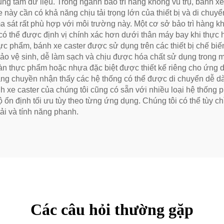
rung tâm dữ liệu. Trong ngành bảo trì hàng không vũ trụ, bánh x
này cần có khả năng chịu tải trọng lớn của thiết bị và di chuyể
t ma sát rất phù hợp với môi trường này. Một cơ sở bảo trì hàng k
có thể được định vị chính xác hơn dưới thân máy bay khi thực h
thực phẩm, bánh xe caster được sử dụng trên các thiết bị chế b
o vệ sinh, dễ làm sạch và chịu được hóa chất sử dụng trong m
toàn thực phẩm hoặc nhựa đặc biệt được thiết kế riêng cho ứn
ăng chuyền nhận thấy các hệ thống có thể được di chuyển dễ dàn
h xe caster của chúng tôi cũng có sẵn với nhiều loại hệ thống 
 ổn định tối ưu tùy theo từng ứng dụng. Chúng tôi có thể tùy c
tải và tính năng phanh.
Các câu hỏi thường gặp