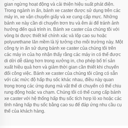
gian ngừng hoạt động và cải thiện hiệu suất phát điện.
Trong ngành in ấn, bánh xe caster được sử dụng trên các
máy in, xe vận chuyển giấy và xe cung cấp mực. Những
bánh xe này cần di chuyển trơn tru và êm ái để tránh ảnh
hưởng đến quá trình in. Bánh xe caster của chúng tôi với
vòng bi được thiết kế chính xác và lốp cao su hoặc
polyurethane lăn mềm là lý tưởng cho môi trường này. Một
công ty in ấn sử dụng bánh xe caster của chúng tôi trên
các máy in của họ nhận thấy rằng các máy in có thể được
di dời dễ dàng hơn trong xưởng in, cho phép bố trí sản
xuất hiệu quả hơn và giảm thời gian cần thiết khi chuyển
đổi công việc. Bánh xe caster của chúng tôi cũng có sẵn
với các mức độ hấp thụ sốc khác nhau, điều này quan
trọng trong các ứng dụng mà vật thể di chuyển có thể chịu
rung động hoặc va chạm. Chúng tôi có thể cung cấp bánh
xe caster với hệ thống hấp thụ sốc tích hợp lò xo hoặc các
tính năng hấp thụ sốc bằng cao su để đáp ứng nhu cầu cụ
thể của khách hàng.