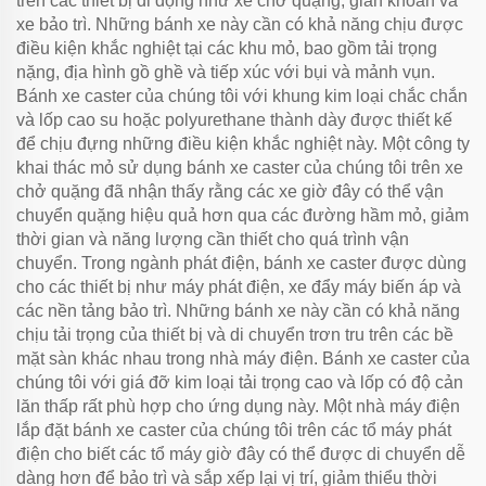
trên các thiết bị di động như xe chở quặng, giàn khoan và
xe bảo trì. Những bánh xe này cần có khả năng chịu được
điều kiện khắc nghiệt tại các khu mỏ, bao gồm tải trọng
nặng, địa hình gồ ghề và tiếp xúc với bụi và mảnh vụn.
Bánh xe caster của chúng tôi với khung kim loại chắc chắn
và lốp cao su hoặc polyurethane thành dày được thiết kế
để chịu đựng những điều kiện khắc nghiệt này. Một công ty
khai thác mỏ sử dụng bánh xe caster của chúng tôi trên xe
chở quặng đã nhận thấy rằng các xe giờ đây có thể vận
chuyển quặng hiệu quả hơn qua các đường hầm mỏ, giảm
thời gian và năng lượng cần thiết cho quá trình vận
chuyển. Trong ngành phát điện, bánh xe caster được dùng
cho các thiết bị như máy phát điện, xe đẩy máy biến áp và
các nền tảng bảo trì. Những bánh xe này cần có khả năng
chịu tải trọng của thiết bị và di chuyển trơn tru trên các bề
mặt sàn khác nhau trong nhà máy điện. Bánh xe caster của
chúng tôi với giá đỡ kim loại tải trọng cao và lốp có độ cản
lăn thấp rất phù hợp cho ứng dụng này. Một nhà máy điện
lắp đặt bánh xe caster của chúng tôi trên các tổ máy phát
điện cho biết các tổ máy giờ đây có thể được di chuyển dễ
dàng hơn để bảo trì và sắp xếp lại vị trí, giảm thiểu thời