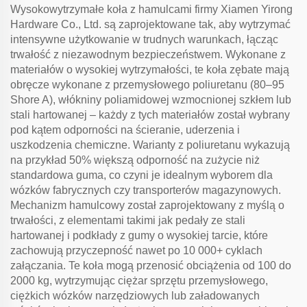
Wysokowytrzymałe koła z hamulcami firmy Xiamen Yirong
Hardware Co., Ltd. są zaprojektowane tak, aby wytrzymać
intensywne użytkowanie w trudnych warunkach, łącząc
trwałość z niezawodnym bezpieczeństwem. Wykonane z
materiałów o wysokiej wytrzymałości, te koła zębate mają
obręcze wykonane z przemysłowego poliuretanu (80–95
Shore A), włókniny poliamidowej wzmocnionej szkłem lub
stali hartowanej – każdy z tych materiałów został wybrany
pod kątem odporności na ścieranie, uderzenia i
uszkodzenia chemiczne. Warianty z poliuretanu wykazują
na przykład 50% większą odporność na zużycie niż
standardowa guma, co czyni je idealnym wyborem dla
wózków fabrycznych czy transporterów magazynowych.
Mechanizm hamulcowy został zaprojektowany z myślą o
trwałości, z elementami takimi jak pedały ze stali
hartowanej i podkłady z gumy o wysokiej tarcie, które
zachowują przyczepność nawet po 10 000+ cyklach
załączania. Te koła mogą przenosić obciążenia od 100 do
2000 kg, wytrzymując ciężar sprzętu przemysłowego,
ciężkich wózków narzędziowych lub załadowanych