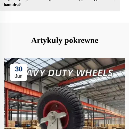
hamulca?
Artykuły pokrewne
30
Jun