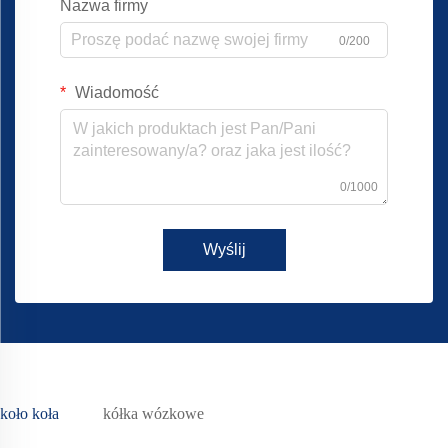
Nazwa firmy
0/200
Wiadomość
0/1000
Wyślij
koło koła
kółka wózkowe